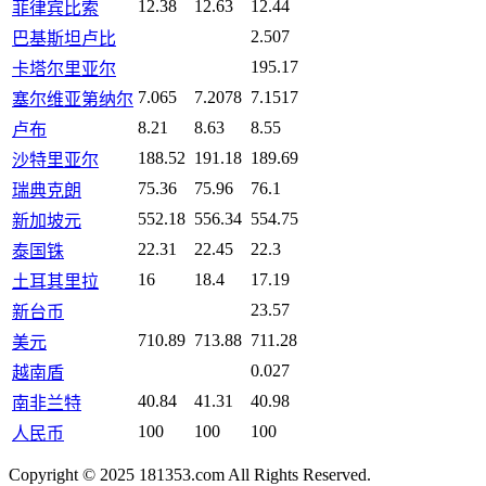
12.38
12.63
12.44
菲律宾比索
2.507
巴基斯坦卢比
195.17
卡塔尔里亚尔
7.065
7.2078
7.1517
塞尔维亚第纳尔
8.21
8.63
8.55
卢布
188.52
191.18
189.69
沙特里亚尔
75.36
75.96
76.1
瑞典克朗
552.18
556.34
554.75
新加坡元
22.31
22.45
22.3
泰国铢
16
18.4
17.19
土耳其里拉
23.57
新台币
710.89
713.88
711.28
美元
0.027
越南盾
40.84
41.31
40.98
南非兰特
100
100
100
人民币
Copyright © 2025 181353.com All Rights Reserved.